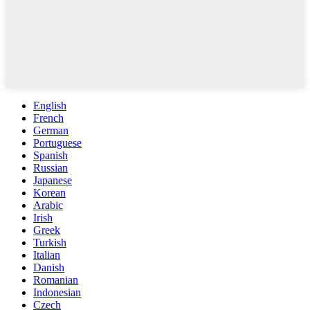
English
French
German
Portuguese
Spanish
Russian
Japanese
Korean
Arabic
Irish
Greek
Turkish
Italian
Danish
Romanian
Indonesian
Czech