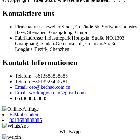
© Copyright - 1998-2023: Alle Rechte vorbehalten.
- , , , , , ,
Kontaktiere uns
Firmenadresse: zweiter Stock, Gebäude 5b, Software Industry
Base, Shenzhen, Guangdong, China
Fabrikadresse: Industriepark Hongxin, Straße NO.1303
Guanguang, Xinlan-Gemeinschaft, Guanlan-Straße,
Longhua-Bezirk, Shenzhen
Kontakt Informationen
Telefon: +8613688838885
Telefon: +8613923456781
Email: ceo@kechao.com.cn
Email: workingweb.lin@gmail.com
8613688838885
E-Mail senden
8613688838885
WhatsApp